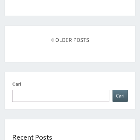
Posts
navigation
OLDER POSTS
Cari
Cari
Recent Posts