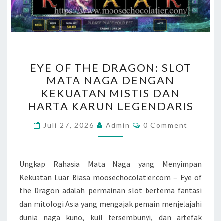
EYE
EYE OF THE DRAGON: SLOT
OF
MATA NAGA DENGAN
THE
KEKUATAN MISTIS DAN
DRAGON:
HARTA KARUN LEGENDARIS
SLOT
Comments
MATA
Juli 27, 2026
Admin
0 Comment
NAGA
DENGAN
Ungkap Rahasia Mata Naga yang Menyimpan
KEKUATAN
Kekuatan Luar Biasa moosechocolatier.com – Eye of
MISTIS
the Dragon adalah permainan slot bertema fantasi
DAN
dan mitologi Asia yang mengajak pemain menjelajahi
HARTA
dunia naga kuno, kuil tersembunyi, dan artefak
KARUN