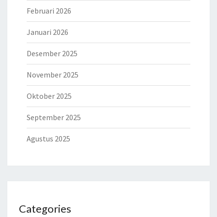
Februari 2026
Januari 2026
Desember 2025
November 2025
Oktober 2025
September 2025
Agustus 2025
Categories