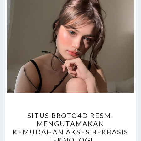
SITUS
SITUS BROTO4D RESMI
BROTO4D
MENGUTAMAKAN
RESMI
KEMUDAHAN AKSES BERBASIS
MENGUTAMAKAN
TEKNOLOGI