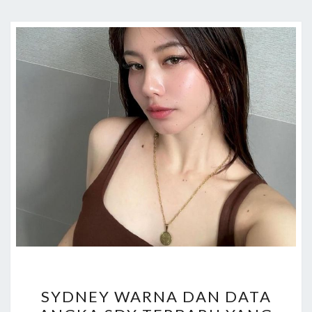
SYDNEY
SYDNEY WARNA DAN DATA
WARNA