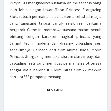
Play’n GO menghadirkan nuansa anime fantasy yang
MAGICAL
jauh lebih elegan lewat Moon Princess Stargazing
PALING
Slot, sebuah permainan slot bertema celestial magic
MANIS
yang langsung terasa cantik sejak reel pertama
bergerak. Game ini membawa suasana malam penuh
bintang dengan karakter magical princess yang
tampil lebih modern dan dreamy dibanding seri
sebelumnya. Berbeda dari slot anime biasa, Moon
Princess Stargazing memakai sistem cluster pays dan
cascading reels yang membuat permainan slot terasa
sangat aktif. Karena itu, komunitas slot777 maxwin
dan slot888 gampang menang…
READ MORE
READ MORE