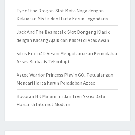
Eye of the Dragon: Slot Mata Naga dengan
Kekuatan Mistis dan Harta Karun Legendaris
Jack And The Beanstalk: Slot Dongeng Klasik
dengan Kacang Ajaib dan Kastel di Atas Awan
Situs Broto4D Resmi Mengutamakan Kemudahan
Akses Berbasis Teknologi
Aztec Warrior Princess Play’n GO, Petualangan
Mencari Harta Karun Peradaban Aztec
Bocoran HK Malam Ini dan Tren Akses Data
Harian di Internet Modern