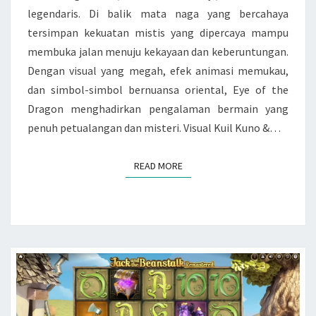
legendaris. Di balik mata naga yang bercahaya
LEGENDARIS
tersimpan kekuatan mistis yang dipercaya mampu
membuka jalan menuju kekayaan dan keberuntungan.
Dengan visual yang megah, efek animasi memukau,
dan simbol-simbol bernuansa oriental, Eye of the
Dragon menghadirkan pengalaman bermain yang
penuh petualangan dan misteri. Visual Kuil Kuno &…
READ MORE
READ MORE