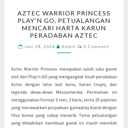
AZTEC
AZTEC WARRIOR PRINCESS
WARRIOR
PLAY’N GO, PETUALANGAN
PRINCESS
MENCARI HARTA KARUN
PLAY’N
PERADABAN AZTEC
GO,
Comments
PETUALANGAN
Juni 28, 2026
Admin
0 Comment
MENCARI
HARTA
Aztec Warrior Princess merupakan salah satu game
KARUN
slot dari Play’n GO yang mengangkat kisah peradaban
PERADABAN
Aztec dengan latar kuil kuno, hutan tropis, dan
AZTEC
legenda dewa-dewa Mesoamerika. Permainan ini
menggunakan format 5 reel, 3 baris, serta 20 paylines
yang menawarkan perpaduan gameplay klasik dengan
fitur bonus yang cukup menarik. Tema petualangan
yang dihadirkan membuat game ini masih memiliki