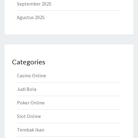
September 2025
Agustus 2025
Categories
Casino Online
Judi Bola
Poker Online
Slot Online
Tembak Ikan