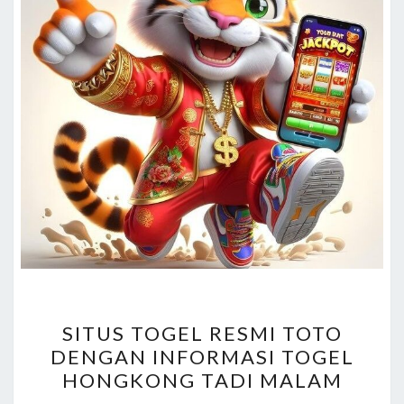
SITUS
SITUS TOGEL RESMI TOTO
TOGEL
DENGAN INFORMASI TOGEL
RESMI
HONGKONG TADI MALAM
TOTO