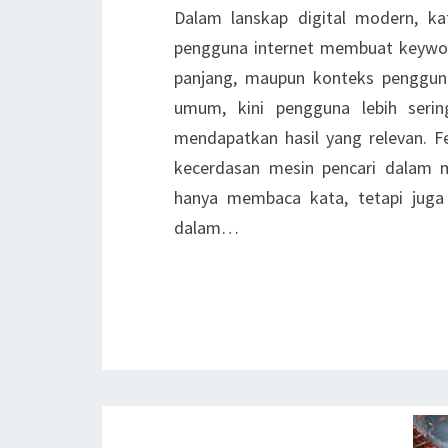
Dalam lanskap digital modern, kat
pengguna internet membuat keyword
panjang, maupun konteks pengguna
umum, kini pengguna lebih serin
mendapatkan hasil yang relevan. F
kecerdasan mesin pencari dalam 
hanya membaca kata, tetapi juga
dalam…