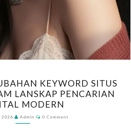
DINAMIKA
UBAHAN KEYWORD SITUS
PERUBAHAN
AM LANSKAP PENCARIAN
KEYWORD
ITAL MODERN
SITUS
BROTO4D
Comments
, 2026
Admin
0 Comment
DALAM
LANSKAP