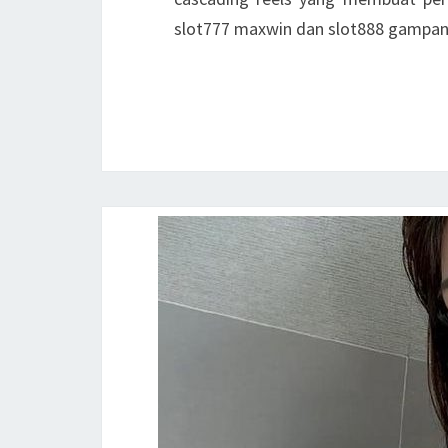
slot777 maxwin dan slot888 gamp