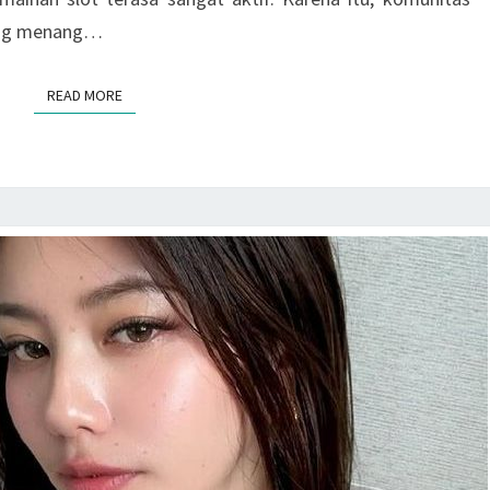
ang menang…
READ MORE
READ MORE