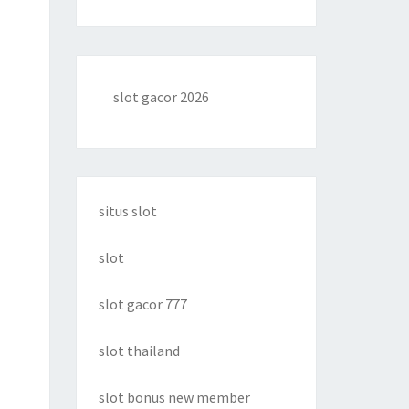
slot gacor 2026
situs slot
slot
slot gacor 777
slot thailand
slot bonus new member