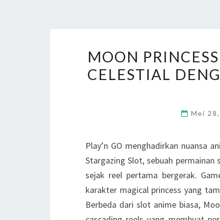
MOON PRINCESS
CELESTIAL DEN
Mei 28
Play’n GO menghadirkan nuansa ani
Stargazing Slot, sebuah permainan s
sejak reel pertama bergerak. Ga
karakter magical princess yang tam
Berbeda dari slot anime biasa, Mo
cascading reels yang membuat perm