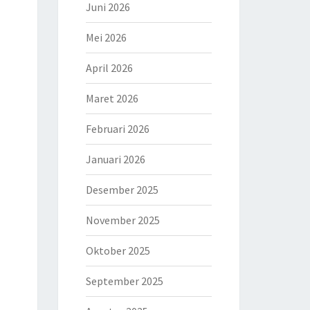
Juni 2026
Mei 2026
April 2026
Maret 2026
Februari 2026
Januari 2026
Desember 2025
November 2025
Oktober 2025
September 2025