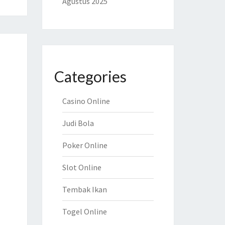
Agustus 2025
Categories
Casino Online
Judi Bola
Poker Online
Slot Online
Tembak Ikan
Togel Online