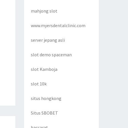
mahjong slot
www.myersdentalclinic.com
server jepang asli
slot demo spaceman
slot Kamboja
slot 10k
situs hongkong
Situs SBOBET
baccarat