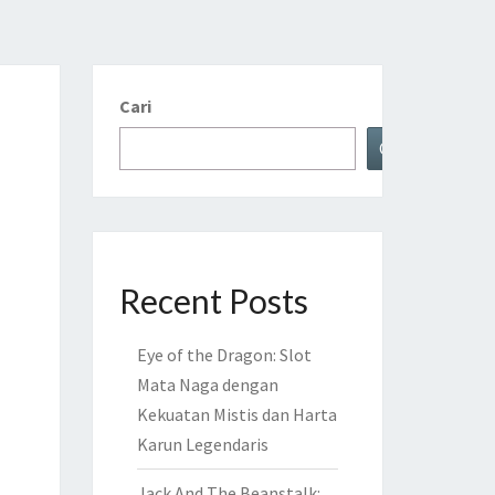
Cari
Cari
Recent Posts
Eye of the Dragon: Slot
Mata Naga dengan
Kekuatan Mistis dan Harta
Karun Legendaris
Jack And The Beanstalk: