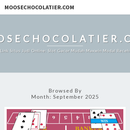
MOOSECHOCOLATIER.COM
OSECHOCOLATIER.
Link Situs Judi Online: Slot Gacor Mudah Maxwin Modal Receh
Browsed By
Month:
September 2025