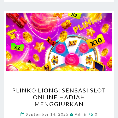
PLINKO
PLINKO LIONG: SENSASI SLOT
LIONG:
ONLINE HADIAH
SENSASI
MENGGIURKAN
SLOT
ONLINE
Comments
September 14, 2025
Admin
0