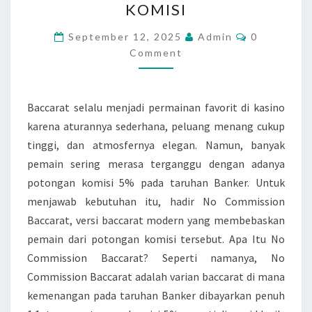
KOMISI
MAIN
TANPA
Comments
September 12, 2025
Admin
0
POTONGAN
Comment
KOMISI
Baccarat selalu menjadi permainan favorit di kasino
karena aturannya sederhana, peluang menang cukup
tinggi, dan atmosfernya elegan. Namun, banyak
pemain sering merasa terganggu dengan adanya
potongan komisi 5% pada taruhan Banker. Untuk
menjawab kebutuhan itu, hadir No Commission
Baccarat, versi baccarat modern yang membebaskan
pemain dari potongan komisi tersebut. Apa Itu No
Commission Baccarat? Seperti namanya, No
Commission Baccarat adalah varian baccarat di mana
kemenangan pada taruhan Banker dibayarkan penuh