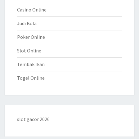
Casino Online
Judi Bola
Poker Online
Slot Online
Tembak Ikan
Togel Online
slot gacor 2026