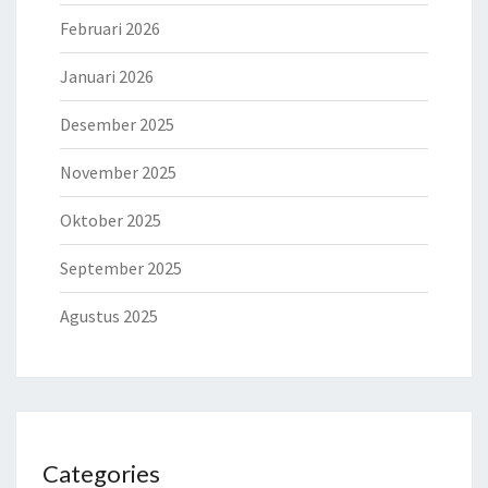
Februari 2026
Januari 2026
Desember 2025
November 2025
Oktober 2025
September 2025
Agustus 2025
Categories