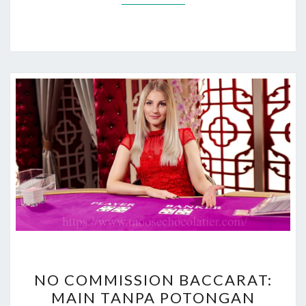
NO
NO COMMISSION BACCARAT:
COMMISSION
MAIN TANPA POTONGAN
BACCARAT: