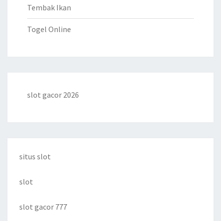
Tembak Ikan
Togel Online
slot gacor 2026
situs slot
slot
slot gacor 777