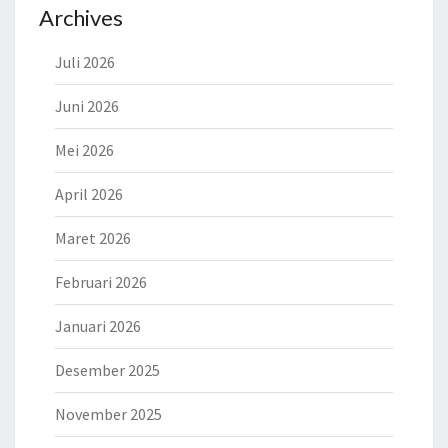
Archives
Juli 2026
Juni 2026
Mei 2026
April 2026
Maret 2026
Februari 2026
Januari 2026
Desember 2025
November 2025