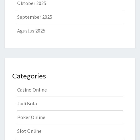
Oktober 2025
September 2025
Agustus 2025
Categories
Casino Online
Judi Bola
Poker Online
Slot Online