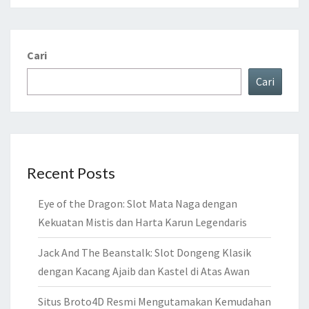
Cari
Cari
Recent Posts
Eye of the Dragon: Slot Mata Naga dengan
Kekuatan Mistis dan Harta Karun Legendaris
Jack And The Beanstalk: Slot Dongeng Klasik
dengan Kacang Ajaib dan Kastel di Atas Awan
Situs Broto4D Resmi Mengutamakan Kemudahan