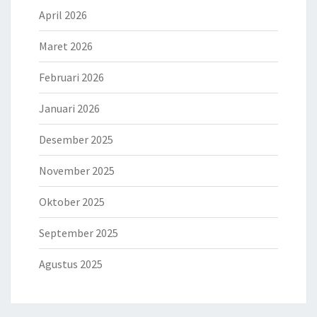
April 2026
Maret 2026
Februari 2026
Januari 2026
Desember 2025
November 2025
Oktober 2025
September 2025
Agustus 2025