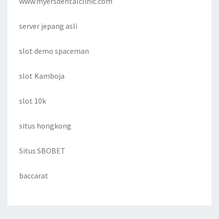
www.myersdentalclinic.com
server jepang asli
slot demo spaceman
slot Kamboja
slot 10k
situs hongkong
Situs SBOBET
baccarat