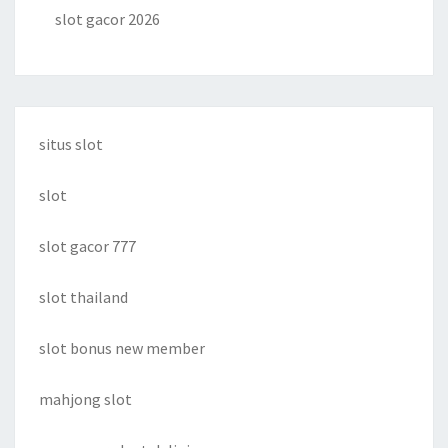
slot gacor 2026
situs slot
slot
slot gacor 777
slot thailand
slot bonus new member
mahjong slot