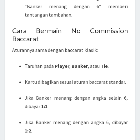
“Banker menang dengan 6” memberi
tantangan tambahan.
Cara Bermain No Commission
Baccarat
Aturannya sama dengan baccarat klasik:
Taruhan pada
Player
,
Banker
, atau
Tie
.
Kartu dibagikan sesuai aturan baccarat standar.
Jika Banker menang dengan angka selain 6,
dibayar
1:1
.
Jika Banker menang dengan angka 6, dibayar
1:2
.