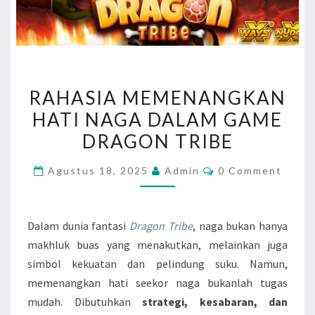
RAHASIA
RAHASIA MEMENANGKAN
MEMENANGKAN
HATI NAGA DALAM GAME
HATI
DRAGON TRIBE
NAGA
DALAM
Comments
Agustus 18, 2025
Admin
0 Comment
GAME
DRAGON
TRIBE
Dalam dunia fantasi
Dragon Tribe
, naga bukan hanya
makhluk buas yang menakutkan, melainkan juga
simbol kekuatan dan pelindung suku. Namun,
memenangkan hati seekor naga bukanlah tugas
mudah. Dibutuhkan
strategi, kesabaran, dan