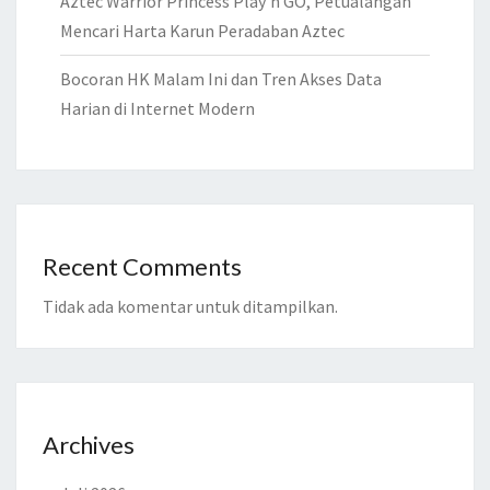
Aztec Warrior Princess Play’n GO, Petualangan
Mencari Harta Karun Peradaban Aztec
Bocoran HK Malam Ini dan Tren Akses Data
Harian di Internet Modern
Recent Comments
Tidak ada komentar untuk ditampilkan.
Archives