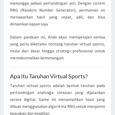
menunggu jadwal pertandingan asli. Dengan sistem
RNG (Random Number Generator), permainan ini
menawarkan hasil yang cepat, adil, dan bisa
dimainkan kapan saja.
Dalam panduan ini, Anda akan mempelajari semua
yang perlu diketahui tentang taruhan virtual sports,
mulai dari dasar hingga strategi profesional untuk
memaksimalkan kemenangan.
Apa Itu Taruhan Virtual Sports?
Taruhan virtual sports adalah bentuk taruhan pada
pertandingan olahraga simulasi yang dijalankan
secara digital. Game ini menampilkan hasil yang
dibuat menggunakan algoritma RNG untuk menjamin
keacakan dan keadilan.