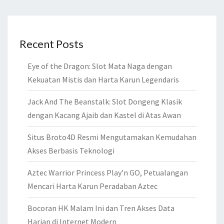
Recent Posts
Eye of the Dragon: Slot Mata Naga dengan
Kekuatan Mistis dan Harta Karun Legendaris
Jack And The Beanstalk: Slot Dongeng Klasik
dengan Kacang Ajaib dan Kastel di Atas Awan
Situs Broto4D Resmi Mengutamakan Kemudahan
Akses Berbasis Teknologi
Aztec Warrior Princess Play’n GO, Petualangan
Mencari Harta Karun Peradaban Aztec
Bocoran HK Malam Ini dan Tren Akses Data
Harian di Internet Modern