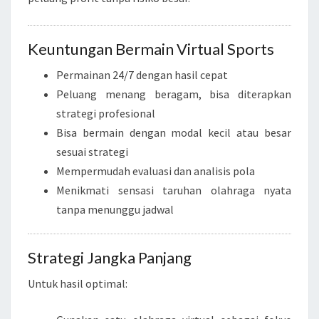
Keuntungan Bermain Virtual Sports
Permainan 24/7 dengan hasil cepat
Peluang menang beragam, bisa diterapkan
strategi profesional
Bisa bermain dengan modal kecil atau besar
sesuai strategi
Mempermudah evaluasi dan analisis pola
Menikmati sensasi taruhan olahraga nyata
tanpa menunggu jadwal
Strategi Jangka Panjang
Untuk hasil optimal: