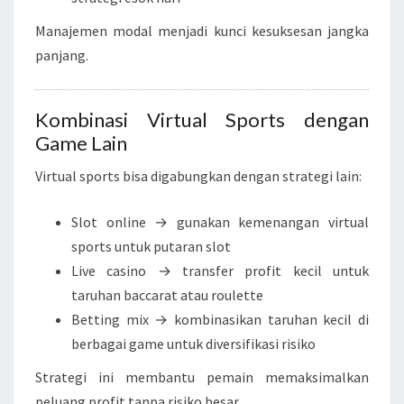
Manajemen modal menjadi kunci kesuksesan jangka
panjang.
Kombinasi Virtual Sports dengan
Game Lain
Virtual sports bisa digabungkan dengan strategi lain:
Slot online → gunakan kemenangan virtual
sports untuk putaran slot
Live casino → transfer profit kecil untuk
taruhan baccarat atau roulette
Betting mix → kombinasikan taruhan kecil di
berbagai game untuk diversifikasi risiko
Strategi ini membantu pemain memaksimalkan
peluang profit tanpa risiko besar.