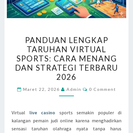
PANDUAN
PANDUAN LENGKAP
LENGKAP
TARUHAN VIRTUAL
TARUHAN
SPORTS: CARA MENANG
VIRTUAL
SPORTS:
DAN STRATEGI TERBARU
CARA
2026
MENANG
Comments
DAN
Maret 22, 2026
Admin
0 Comment
STRATEGI
TERBARU
Virtual
live casino
sports semakin populer di
2026
kalangan pemain judi online karena menghadirkan
sensasi taruhan olahraga nyata tanpa harus