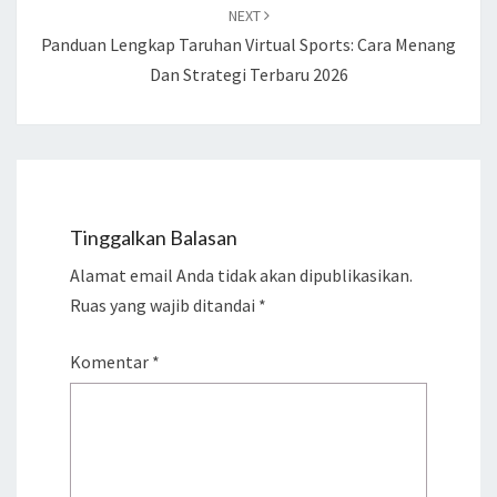
NEXT
Panduan Lengkap Taruhan Virtual Sports: Cara Menang
Dan Strategi Terbaru 2026
Tinggalkan Balasan
Alamat email Anda tidak akan dipublikasikan.
Ruas yang wajib ditandai
*
Komentar
*