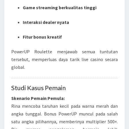
Game streaming berkualitas tinggi
Interaksi dealer nyata
Fitur bonus kreatif
PowerUP Roulette menjawab semua tuntutan
tersebut, memperluas daya tarik live casino secara
global.
Studi Kasus Pemain
Skenario Pemain Pemula:
Rina mencoba taruhan kecil pada warna merah dan
angka tunggal. Bonus PowerUP muncul pada salah
satu angka pilihannya, memberinya multiplier 500×.