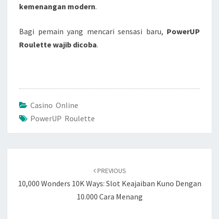
kemenangan modern
.
Bagi pemain yang mencari sensasi baru,
PowerUP
Roulette wajib dicoba
.
Casino Online
PowerUP Roulette
Post
navigation
PREVIOUS
10,000 Wonders 10K Ways: Slot Keajaiban Kuno Dengan
10.000 Cara Menang