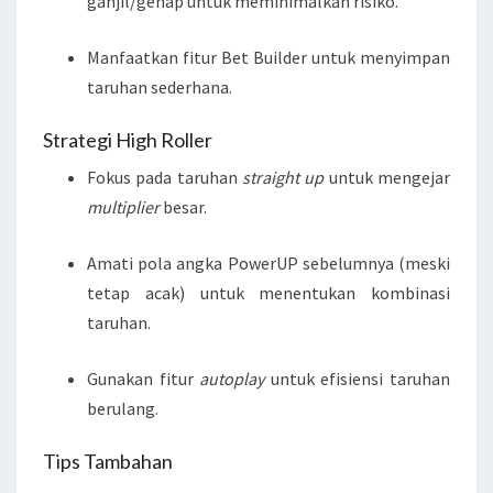
ganjil/genap untuk meminimalkan risiko.
Manfaatkan fitur Bet Builder untuk menyimpan
taruhan sederhana.
Strategi High Roller
Fokus pada taruhan
straight up
untuk mengejar
multiplier
besar.
Amati pola angka PowerUP sebelumnya (meski
tetap acak) untuk menentukan kombinasi
taruhan.
Gunakan fitur
autoplay
untuk efisiensi taruhan
berulang.
Tips Tambahan