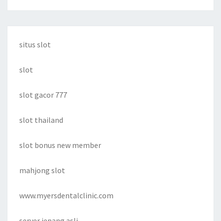
situs slot
slot
slot gacor 777
slot thailand
slot bonus new member
mahjong slot
www.myersdentalclinic.com
server jepang asli