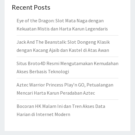
Recent Posts
Eye of the Dragon: Slot Mata Naga dengan
Kekuatan Mistis dan Harta Karun Legendaris
Jack And The Beanstalk: Slot Dongeng Klasik
dengan Kacang Ajaib dan Kastel di Atas Awan
Situs Broto4D Resmi Mengutamakan Kemudahan
Akses Berbasis Teknologi
Aztec Warrior Princess Play’n GO, Petualangan
Mencari Harta Karun Peradaban Aztec
Bocoran HK Malam Ini dan Tren Akses Data
Harian di Internet Modern