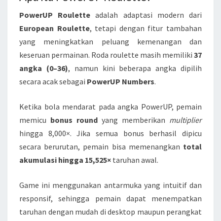
PowerUP Roulette
adalah adaptasi modern dari
European Roulette
, tetapi dengan fitur tambahan
yang meningkatkan peluang kemenangan dan
keseruan permainan. Roda roulette masih memiliki
37
angka (0–36)
, namun kini beberapa angka dipilih
secara acak sebagai
PowerUP Numbers
.
Ketika bola mendarat pada angka PowerUP, pemain
memicu
bonus round
yang memberikan
multiplier
hingga 8,000×. Jika semua bonus berhasil dipicu
secara berurutan, pemain bisa memenangkan
total
akumulasi hingga 15,525×
taruhan awal.
Game ini menggunakan antarmuka yang intuitif dan
responsif, sehingga pemain dapat menempatkan
taruhan dengan mudah di desktop maupun perangkat